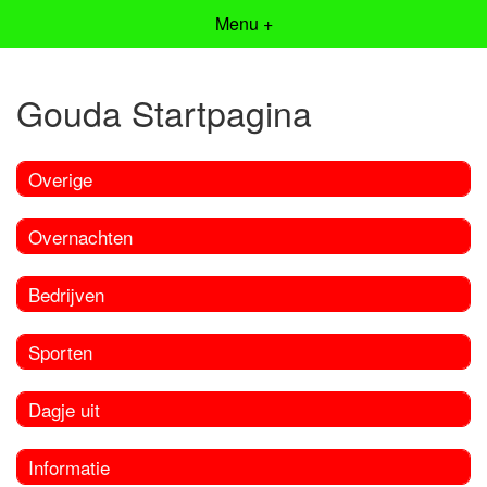
Menu +
Gouda Startpagina
Overige
Overnachten
Bedrijven
Sporten
Dagje uit
Informatie